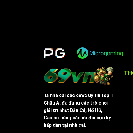
TH
là nhà cái các cược uy tín top 1
Châu Á, đa đạng các trò chơi
giải trí như: Bắn Cá, Nổ Hũ,
Casino cùng các ưu đãi cực kỳ
hấp dẫn tại nhà cái.