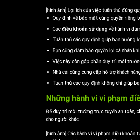
[hình ảnh] Lợi ích của việc tuân thủ đúng q
Quy định về bảo mật cùng quyền riêng tư
Các
điều khoản sử dụng
về hành vi đảm
Tuân thủ các quy định giúp bạn hưởng l
Bạn cũng đảm bảo quyền lợi cá nhân khi 
Việc này còn góp phần duy trì môi trường
Nhà cái cũng cung cấp hỗ trợ khách hàng
Tuân thủ các quy định không chỉ giúp bạ
Những hành vi vi phạm đi
Để duy trì môi trường trực tuyến an toàn, 
cho người khác.
[hình ảnh] Các hành vi vi phạm điều khoản 