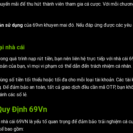
huyến mãi để thu hút thành viên tham gia cá cược. Với mỗi chươn
ản sử dụng
của 69vn khuyen mai đó. Nếu đáp ứng được các yêu c
ại nhà cái
ng quá trình nạp rút tiền, bạn nên liên hệ trực tiếp với nhà cái
oản của bạn, vì mọi vi phạm có thể dẫn đến trách nhiệm cá nhân.
cùng số tiền tối thiểu hoặc tối đa cho mỗi loại tài khoản. Các t
g. Để đảm bảo an toàn, tất cả giao dịch đều cần mã OTP, bạn khô
ránh các số lẻ.
 Quy Định 69Vn
nhà cái 69VN là yếu tố quan trọng để đảm bảo trải nghiệm cá cượ
 kể bao gồm: