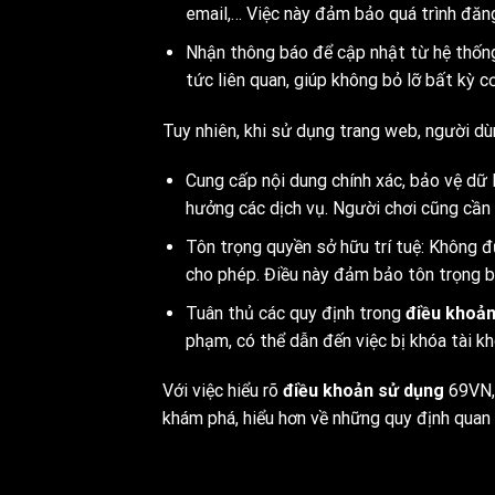
email,… Việc này đảm bảo quá trình đăng
Nhận thông báo để cập nhật từ hệ thống
tức liên quan, giúp không bỏ lỡ bất kỳ cơ
Tuy nhiên, khi sử dụng trang web, người dù
Cung cấp nội dung chính xác, bảo vệ dữ 
hưởng các dịch vụ. Người chơi cũng cần 
Tôn trọng quyền sở hữu trí tuệ: Không 
cho phép. Điều này đảm bảo tôn trọng b
Tuân thủ các quy định trong
điều khoản
phạm, có thể dẫn đến việc bị khóa tài kh
Với việc hiểu rõ
điều khoản sử dụng
69VN, 
khám phá, hiểu hơn về những quy định quan 