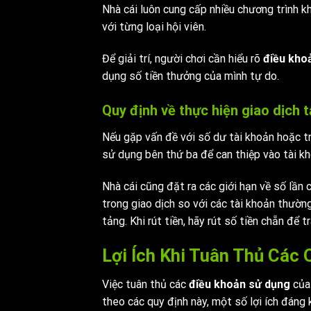
Nhà cái luôn cung cấp nhiều chương trình k
với từng loại hội viên.
Để giải trí, người chơi cần hiểu rõ
điều kho
dụng số tiền thưởng của mình tự do.
Quy định về thực hiện giao dịch t
Nếu gặp vấn đề với số dư tài khoản hoặc tro
sử dụng bên thứ ba để can thiệp vào tài kh
Nhà cái cũng đặt ra các giới hạn về số lần 
trong giao dịch so với các tài khoản thườn
tảng. Khi rút tiền, hãy rút số tiền chẵn để t
Lợi Ích Khi Tuân Thủ Các
Việc tuân thủ các
điều khoản sử dụng
của 
theo các quy định này, một số lợi ích đáng