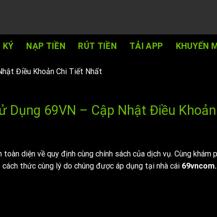
 KÝ
NẠP TIỀN
RÚT TIỀN
TẢI APP
KHUYẾN M
hật Điều Khoản Chi Tiết Nhất
ử Dụng 69VN – Cập Nhật Điều Khoản 
 toàn diện về quy định cùng chính sách của dịch vụ. Cùng khám 
õ cách thức cùng lý do chúng được áp dụng tại nhà cái
69vncom.