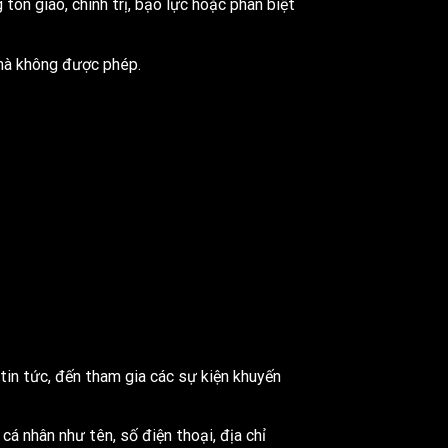
tôn giáo, chính trị, bạo lực hoặc phân biệt
 mà không được phép.
tin tức, đến tham gia các sự kiện khuyến
cá nhân như tên, số điện thoại, địa chỉ