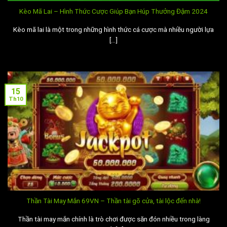
Kèo Mã Lai – Hình Thức Cược Giúp Bạn Húp Thưởng Đậm 2024
Kèo mã lai là một trong những hình thức cá cược mà nhiều người lựa
[...]
15
Th10
Thần Tài May Mắn 69VN – Thần tài gõ cửa, tài lộc đến nhà!
Thần tài may mắn chính là trò chơi được săn đón nhiều trong làng