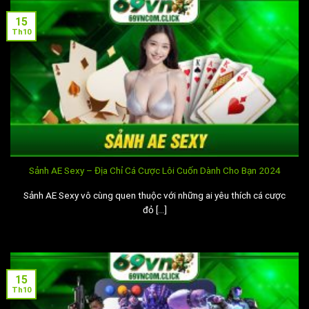
15
Th10
Sảnh AE Sexy – Địa Chỉ Cá Cược Lôi Cuốn Dành Cho Bạn 2024
Sảnh AE Sexy vô cùng quen thuộc với những ai yêu thích cá cược
đỏ [...]
15
Th10