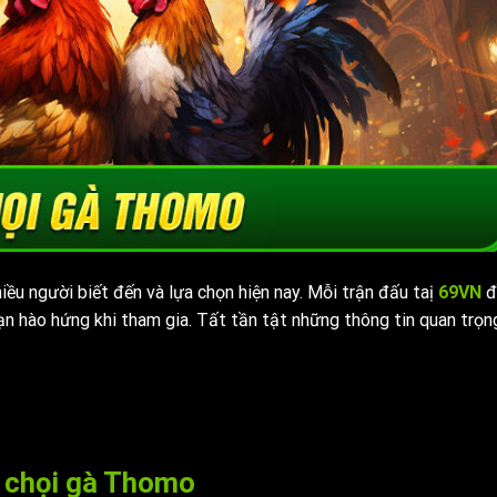
nhiều người biết đến và lựa chọn hiện nay. Mỗi trận đấu taị
69VN
đ
bạn hào hứng khi tham gia. Tất tần tật những thông tin quan trọn
!
ề chọi gà Thomo