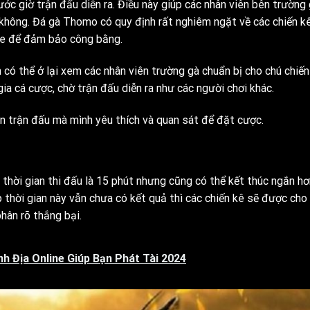
ớc giờ trận đấu diễn ra. Điều này giúp các nhân viên bên trường
 không. Đá gà Thomo có quy định rất nghiêm ngặt về các chiến k
khe để đảm bảo công bằng.
 có thể ở lại xem các nhân viên trường gà chuẩn bị cho chú chiến
ia cá cược, chờ trận đấu diễn ra như các người chơi khác.
họn trận đấu mà mình yêu thích và quan sát để đặt cược.
thời gian thi đấu là 15 phút nhưng cũng có thể kết thúc ngắn hơ
 thời gian này vẫn chưa có kết quả thì các chiến kê sẽ được cho
phân rõ thắng bại.
h Địa Online Giúp Bạn Phát Tài 2024