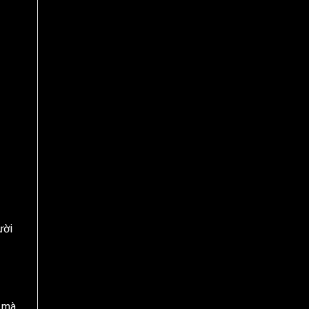
ười
a mà