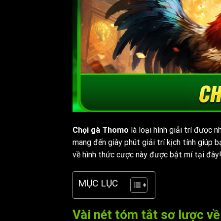
Chọi gà Thomo
là loại hình giải trí được 
mang đến giây phút giải trí kịch tính giúp 
về hình thức cược này được bật mí tại đây
MỤC LỤC
Vài nét tóm tắt sơ lược v