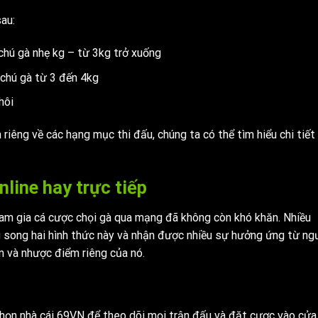
au:
chú gà nhẹ kg – từ 3kg trở xuống
 chú gà từ 3 đến 4kg
hôi
riêng về các hạng mục thi đấu, chúng ta có thể tìm hiểu chi tiết
line hay trực tiếp
tham gia cá cược chọi gà qua mạng đã không còn khó khăn. Nhiều
song hai hình thức này và nhận được nhiều sự hưởng ứng từ ng
m và nhược điểm riêng của nó.
 chọn nhà cái 69VN để theo dõi mọi trận đấu và đặt cược vào cử