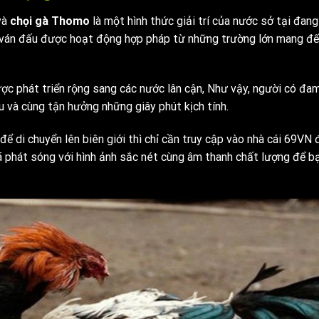
và
chọi gà Thomo
là một hình thức giải trí của nước sở tại đang
 ván đấu được hoạt động hợp pháp từ những trường lớn mang đ
ợc phát triển rộng sang các nước lân cận, Như vậy, người có đa
u và cùng tận hưởng những giây phút kịch tính.
 để di chuyển lên biên giới thì chỉ cần truy cập vào nhà cái 69VN 
đã phát sóng với hình ảnh sắc nét cùng âm thanh chất lượng để b