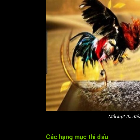
Mỗi lượt thi đấ
Các hạng mục thi đấu