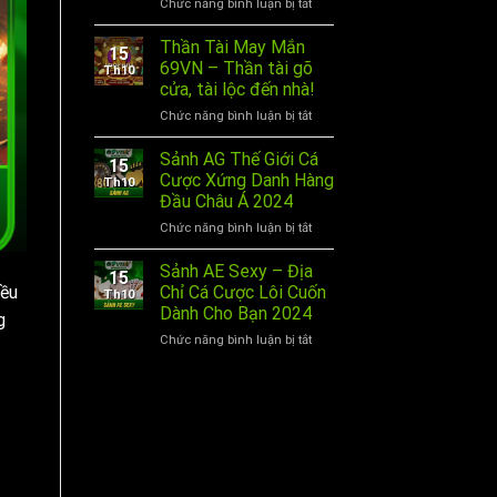
Thế
ở
Chức năng bình luận bị tắt
Giới
Kèo
Đá
Mã
Thần Tài May Mắn
15
Gà
Lai
69VN – Thần tài gõ
Th10
Chuyên
–
cửa, tài lộc đến nhà!
Nghiệp
Hình
ở
Chức năng bình luận bị tắt
Thức
Thần
Cược
Tài
Giúp
Sảnh AG Thế Giới Cá
15
May
Bạn
Cược Xứng Danh Hàng
Th10
Mắn
Húp
Đầu Châu Á 2024
69VN
Thưởng
ở
Chức năng bình luận bị tắt
–
Đậm
Sảnh
Thần
2024
AG
tài
Sảnh AE Sexy – Địa
15
Thế
gõ
ều
Chỉ Cá Cược Lôi Cuốn
Th10
Giới
cửa,
Dành Cho Bạn 2024
g
Cá
tài
ở
Chức năng bình luận bị tắt
Cược
lộc
Sảnh
Xứng
đến
AE
Danh
nhà!
Sexy
Hàng
–
Đầu
Địa
Châu
Chỉ
Á
Cá
2024
Cược