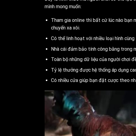
mình mong muốn:
Tham gia online thì bất cứ lúc nào bạn m
chuyển xa xôi.
Có thể linh hoạt với nhiều loại hình cùng
Nhà cái đảm bảo tính công bằng trong m
Toàn bộ những dữ liệu của người chơi đ
Tỷ lệ thưởng được hệ thống áp dụng cao 
Có nhiều cửa giúp bạn đặt cược theo nhậ