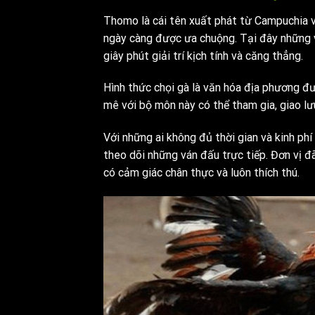
Thomo là cái tên xuất phát từ Campuchia 
ngày càng được ưa chuộng. Tại đây những
giây phút giải trí kịch tính và căng thẳng.
Hình thức chọi gà là văn hóa địa phương đư
mê với bộ môn này có thể tham gia, giao lư
Với những ai không đủ thời gian và kinh phí
theo dõi những ván đấu trực tiếp. Đơn vị 
có cảm giác chân thực và luôn thích thú.