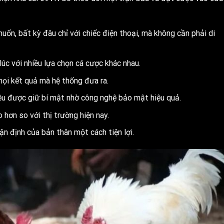
uốn, bất kỳ đâu chỉ với chiếc điện thoại, mà không cần phải di
 lúc với nhiều lựa chọn cá cược khác nhau.
ọi kết quả mà hệ thống đưa ra.
ều được giữ bí mật nhờ công nghệ bảo mật hiệu quả.
hơn so với thị trường hiện nay.
n định của bản thân một cách tiện lợi.