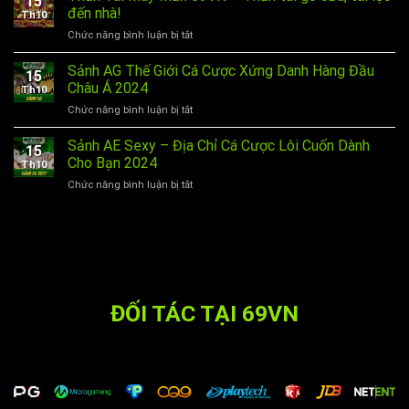
15
Lai
Giới
đến nhà!
Th10
–
Đá
ở
Chức năng bình luận bị tắt
Hình
Gà
Thần
Thức
Chuyên
Tài
Sảnh AG Thế Giới Cá Cược Xứng Danh Hàng Đầu
Cược
Nghiệp
15
May
Giúp
Châu Á 2024
Th10
Mắn
Bạn
ở
Chức năng bình luận bị tắt
69VN
Húp
Sảnh
–
Thưởng
AG
Sảnh AE Sexy – Địa Chỉ Cá Cược Lôi Cuốn Dành
Thần
Đậm
15
Thế
tài
Cho Bạn 2024
2024
Th10
Giới
gõ
ở
Chức năng bình luận bị tắt
Cá
cửa,
Sảnh
Cược
tài
AE
Xứng
lộc
Sexy
Danh
đến
–
Hàng
nhà!
Địa
Đầu
Chỉ
Châu
Cá
Á
ĐỐI TÁC TẠI 69VN
Cược
2024
Lôi
Cuốn
Dành
Cho
Bạn
2024