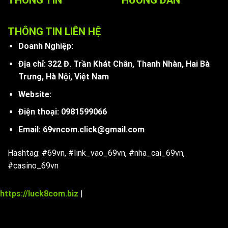
THÔNG TIN
HƯỚNG DẪN
THÔNG TIN LIÊN HỆ
Doanh Nghiệp:
Địa chỉ: 322 Đ. Trần Khát Chân, Thanh Nhàn, Hai Bà
Trưng, Hà Nội, Việt Nam
Website:
Điện thoại: 0981599066
Email:
69vncom.click@gmail.com
Hashtag: #69vn, #link_vao_69vn, #nha_cai_69vn,
#casino_69vn
https://luck8com.biz
|