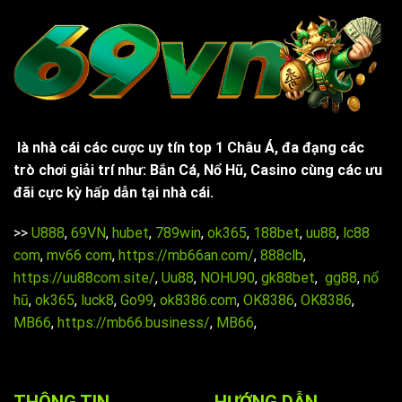
là nhà cái các cược uy tín top 1 Châu Á, đa đạng các
trò chơi giải trí như: Bắn Cá, Nổ Hũ, Casino cùng các ưu
đãi cực kỳ hấp dẫn tại nhà cái.
>>
U888
,
69VN
,
hubet
,
789win
,
ok365
,
188bet
,
uu88
,
lc88
com
,
mv66 com
,
https://mb66an.com/
,
888clb
,
https://uu88com.site/
,
Uu88
,
NOHU90
,
gk88bet
,
gg88
,
nổ
hũ
,
ok365
,
luck8
,
Go99
,
ok8386.com
,
OK8386
,
OK8386
,
MB66
,
https://mb66.business/
,
MB66
,