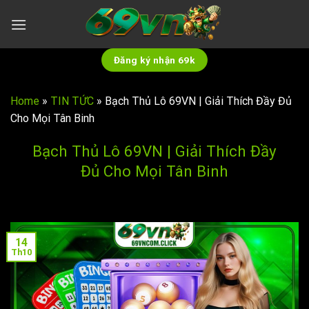
Skip
to
content
Đăng ký nhận 69k
Home
»
TIN TỨC
»
Bạch Thủ Lô 69VN | Giải Thích Đầy Đủ
Cho Mọi Tân Binh
Bạch Thủ Lô 69VN | Giải Thích Đầy
Đủ Cho Mọi Tân Binh
14
Th10