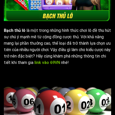
Bạch thủ lô
là một trong những hình thức chơi lô đề thu hút
sự chú ý mạnh mẽ từ cộng đồng cược thủ. Với khả năng
mang lại phần thưởng cao, thể loại đã trở thành lựa chọn ưu
tiên của nhiều người chơi. Vậy điều gì làm cho kiểu cược này
trở nên đặc biệt? Hãy cùng khám phá những thông tin chi
tiết khi tham gia
link vào 69VN
nhé!